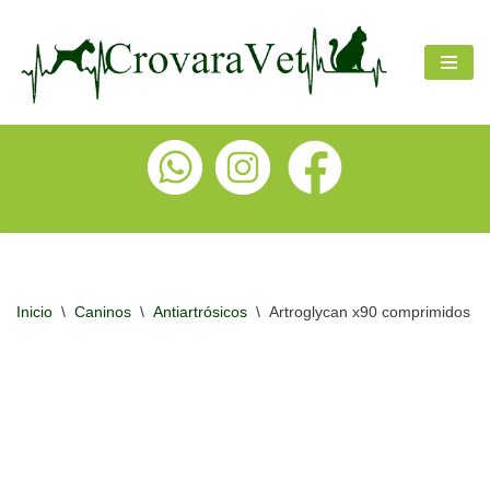
Ir
al
contenido
Inicio
\
Caninos
\
Antiartrósicos
\
Artroglycan x90 comprimidos