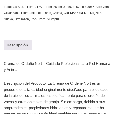
Etiquetas:
0 %
,
11 cm
,
21 %
,
21 cm
,
26 cm
,
3
,
450 g
,
572 g
,
93065
,
Aloe vera
,
Cicatrizante,Hidratante,Lubricante
,
Crema
,
CREMA ORDEÑE
,
No
,
Nort
,
Nuevo
,
Otra razón
,
Pack
,
Pote
,
Sí
,
vppfull
Descripción
Crema de Ordeñe Nort – Cuidado Profesional para Piel Humana
y Animal
Descripción del Producto: La Crema de Ordeñe Nort es un
producto de alta calidad originalmente diseñado para el cuidado
de la piel de los animales, específicamente para el ordeñe de
vacas y otros animales de granja. Sin embargo, debido a sus
sorprendentes propiedades hidratantes y reparadoras, se ha
convertido en una solución ideal también para el cuidado de la