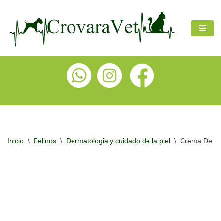
Ir
al
contenido
Inicio
\
Felinos
\
Dermatologia y cuidado de la piel
\
Crema De Ord