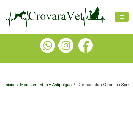
Ir
al
contenido
Inicio
\
Medicamentos y Antipulgas
\
Dermosedan Odorless Spray 