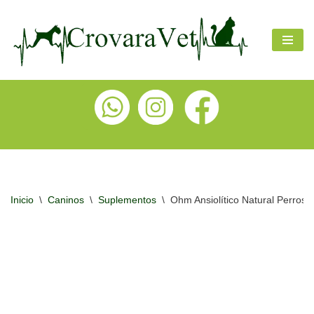
Ir
al
contenido
Inicio
\
Caninos
\
Suplementos
\
Ohm Ansiolítico Natural Perros