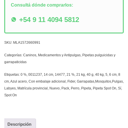
Consultá dónde comprarlos:
+54 9 11 4094 5812
SKU:
MLA1572660991
Categorías:
Caninos
,
Medicamentos y Antipulgas
,
Pipetas pulguicidas y
garrapaticidas
Etiquetas:
0 %
,
0011237
,
14 cm
,
14477
,
21 %
,
21 kg
,
40 g
,
40 kg
,
5
,
6 cm
,
8
cm
,
Azul acero
,
Con embalaje adicional
,
Fider
,
Garrapatas,Mosquitos,Pulgas
,
Labyes
,
Matrícula provincial
,
Nuevo
,
Pack
,
Perro
,
Pipeta
,
Pipeta Spot On
,
Sí
,
Spot On
Descripción