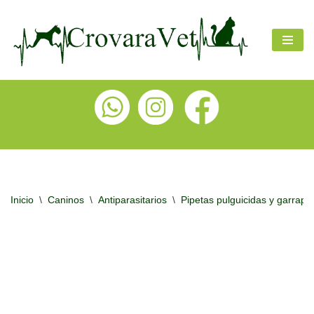
Ir
al
contenido
Inicio
\
Caninos
\
Antiparasitarios
\
Pipetas pulguicidas y garrapat