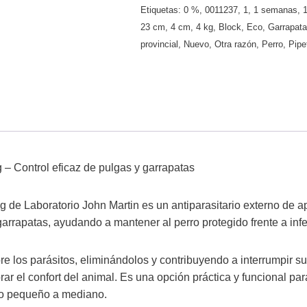
Etiquetas:
0 %
,
0011237
,
1
,
1 semanas
,
23 cm
,
4 cm
,
4 kg
,
Block
,
Eco
,
Garrapat
provincial
,
Nuevo
,
Otra razón
,
Perro
,
Pipe
 – Control eficaz de pulgas y garrapatas
g de Laboratorio John Martin es un antiparasitario externo de a
garrapatas, ayudando a mantener al perro protegido frente a inf
e los parásitos, eliminándolos y contribuyendo a interrumpir su 
rar el confort del animal. Es una opción práctica y funcional par
ño pequeño a mediano.