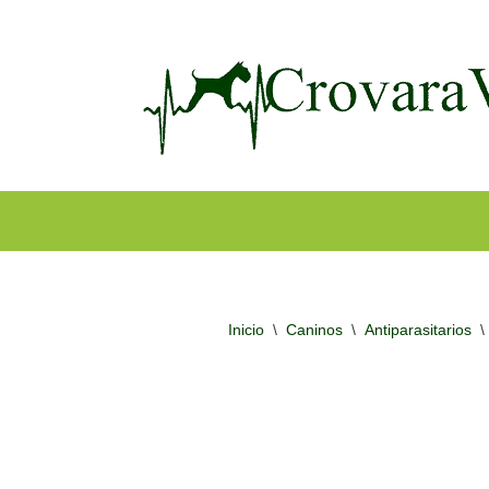
Ir
al
contenido
Inicio
\
Caninos
\
Antiparasitarios
\