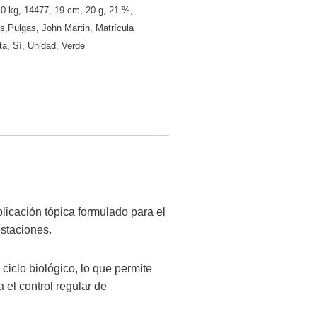
10 kg
,
14477
,
19 cm
,
20 g
,
21 %
,
as,Pulgas
,
John Martin
,
Matrícula
ta
,
Sí
,
Unidad
,
Verde
plicación tópica formulado para el
estaciones.
ciclo biológico, lo que permite
a el control regular de