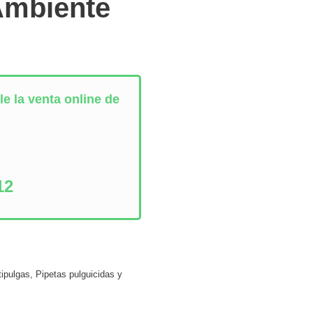
Ambiente
e la venta online de
:
12
ipulgas
,
Pipetas pulguicidas y