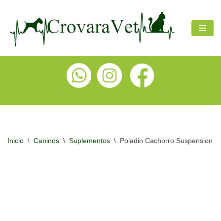
Ir
al
contenido
Inicio
\
Caninos
\
Suplementos
\
Poladin Cachorro Suspension X 