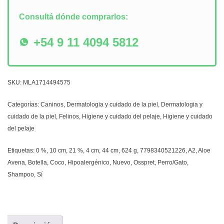
Consultá dónde comprarlos:
+54 9 11 4094 5812
SKU:
MLA1714494575
Categorías:
Caninos
,
Dermatologia y cuidado de la piel
,
Dermatologia y
cuidado de la piel
,
Felinos
,
Higiene y cuidado del pelaje
,
Higiene y cuidado
del pelaje
Etiquetas:
0 %
,
10 cm
,
21 %
,
4 cm
,
44 cm
,
624 g
,
7798340521226
,
A2
,
Aloe
Avena
,
Botella
,
Coco
,
Hipoalergénico
,
Nuevo
,
Osspret
,
Perro/Gato
,
Shampoo
,
Sí