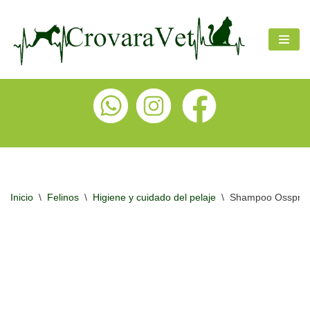
Ir
al
contenido
Inicio
\
Felinos
\
Higiene y cuidado del pelaje
\
Shampoo Osspret 