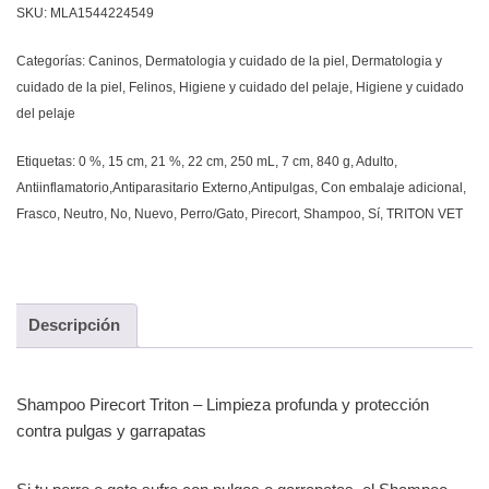
SKU:
MLA1544224549
Categorías:
Caninos
,
Dermatologia y cuidado de la piel
,
Dermatologia y
cuidado de la piel
,
Felinos
,
Higiene y cuidado del pelaje
,
Higiene y cuidado
del pelaje
Etiquetas:
0 %
,
15 cm
,
21 %
,
22 cm
,
250 mL
,
7 cm
,
840 g
,
Adulto
,
Antiinflamatorio,Antiparasitario Externo,Antipulgas
,
Con embalaje adicional
,
Frasco
,
Neutro
,
No
,
Nuevo
,
Perro/Gato
,
Pirecort
,
Shampoo
,
Sí
,
TRITON VET
Descripción
Shampoo Pirecort Triton – Limpieza profunda y protección
contra pulgas y garrapatas