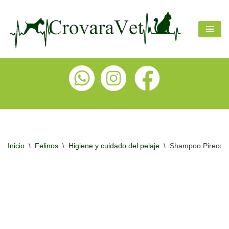
Ir
al
contenido
Inicio
\
Felinos
\
Higiene y cuidado del pelaje
\
Shampoo Pirecort 