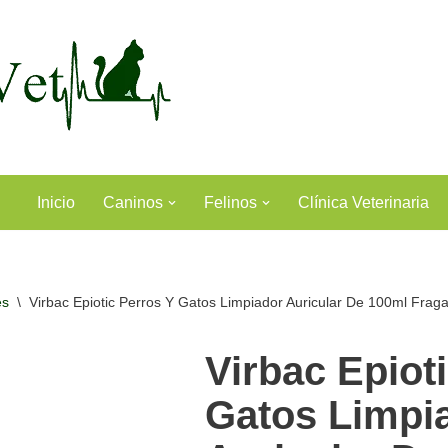
Inicio
Caninos
Felinos
Clínica Veterinaria
es
\
Virbac Epiotic Perros Y Gatos Limpiador Auricular De 100ml Frag
Virbac Epiot
Gatos Limpi