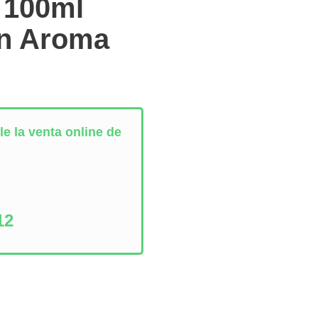
 100ml
in Aroma
e la venta online de
:
12
s