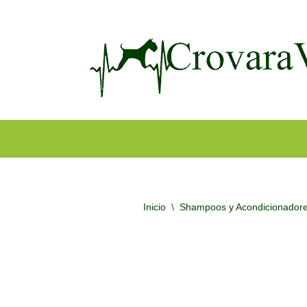
Ir
al
contenido
Inicio
\
Shampoos y Acondicionador